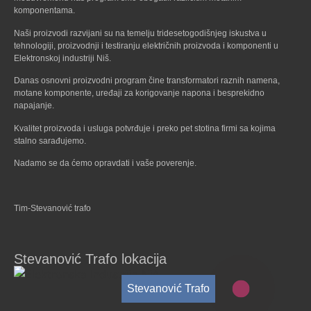
komponentama.
Naši proizvodi razvijani su na temelju tridesetogodišnjeg iskustva u
tehnologiji, proizvodnji i testiranju električnih proizvoda i komponenti u
Elektronskoj industriji Niš.
Danas osnovni proizvodni program čine transformatori raznih namena,
motane komponente, uređaji za korigovanje napona i besprekidno
napajanje.
Kvalitet proizvoda i usluga potvrđuje i preko pet stotina firmi sa kojima
stalno sarađujemo.
Nadamo se da ćemo opravdati i vaše poverenje.
Tim-Stevanović trafo
Stevanović Trafo lokacija
Stevanović Trafo