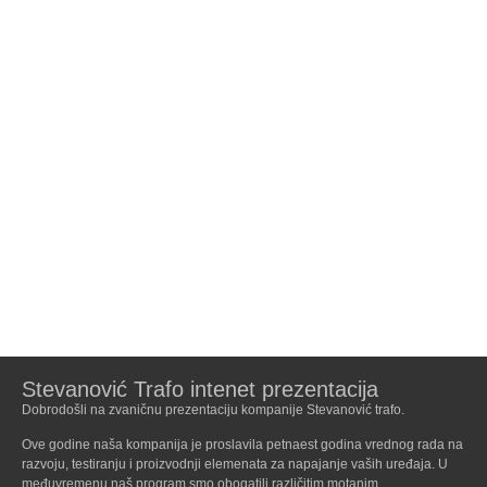
Stevanović Trafo intenet prezentacija
Dobrodošli na zvaničnu prezentaciju kompanije Stevanović trafo.
Ove godine naša kompanija je proslavila petnaest godina vrednog rada na
razvoju, testiranju i proizvodnji elemenata za napajanje vaših uređaja. U
međuvremenu naš program smo obogatili različitim motanim