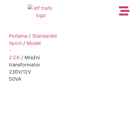
Početna
/
Standardni
tipovi
/
Model
-
2.CK
/ Mrežni
transformator
230V/12V
50VA