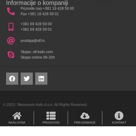
Informacije o kompaniji
Pozovite nas +381 18 428 59 00
Fax +381 18 428 59 01
+381 69 428 59 00
+381 69 428 59 01
prodaja@stf.rs
Skype: stf-trafo.com
Skype online 08-20h
© 2023. Stevanovic trafo d.o.o. All Rights Reserved.
NASLOVNA
PROIZVODI
PREUZIMANJE
KONTAKT