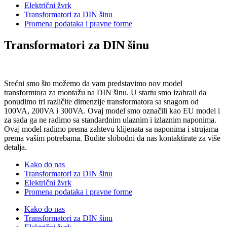
Električni žvrk
Transformatori za DIN šinu
Promena podataka i pravne forme
Transformatori za DIN šinu
Srećni smo što možemo da vam predstavimo nov model
transformtora za montažu na DIN šinu. U startu smo izabrali da
ponudimo tri različite dimenzije transformatora sa snagom od
100VA, 200VA i 300VA. Ovaj model smo označili kao EU model i
za sada ga ne radimo sa standardnim ulaznim i izlaznim naponima.
Ovaj model radimo prema zahtevu klijenata sa naponima i strujama
prema vašim potrebama. Budite slobodni da nas kontaktirate za više
detalja.
Kako do nas
Transformatori za DIN šinu
Električni žvrk
Promena podataka i pravne forme
Kako do nas
Transformatori za DIN šinu