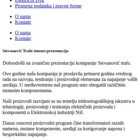
Električni žvrk
Promena podataka i pravne forme
O nama
Kontakt
O nama
Kontakt
Stevanović Trafo intenet prezentacija
Dobrodošli na zvaničnu prezentaciju kompanije Stevanović trafo.
Ove godine naša kompanija je proslavila petnaest godina vrednog
rada na razvoju, testiranju i proizvodnji elemenata za napajanje vaših
uređaja. U međuvremenu naš program smo obogatili različitim
motanim komponentama.
Naši proizvodi razvijani su na temelju tridesetogodišnjeg iskustva u
tehnologiji, proizvodnji i testiranju električnih proizvoda i
komponenti u Elektronskoj industriji Niš.
Danas osnovni proizvodni program čine transformatori raznih
namena, motane komponente, uređaji za korigovanje napona i
besprekidno napajanje.