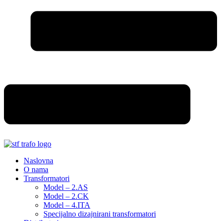
Naslovna
O nama
Transformatori
Model – 2.AS
Model – 2.CK
Model – 4.ITA
Specijalno dizajnirani transformatori