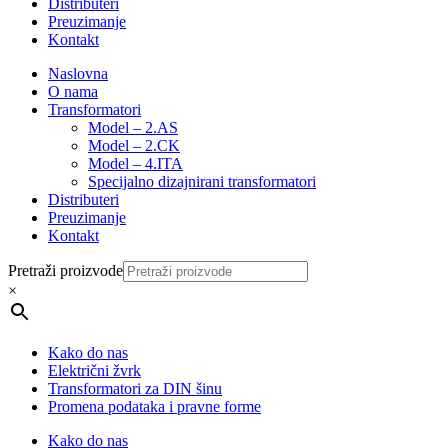
Distributeri
Preuzimanje
Kontakt
Naslovna
O nama
Transformatori
Model – 2.AS
Model – 2.CK
Model – 4.ITA
Specijalno dizajnirani transformatori
Distributeri
Preuzimanje
Kontakt
Pretraži proizvode
×
Kako do nas
Električni žvrk
Transformatori za DIN šinu
Promena podataka i pravne forme
Kako do nas