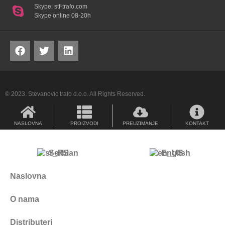
Skype: stf-trafo.com
Skype online 08-20h
© 2023. Stevanovic trafo d.o.o. All Rights Reserved.
NASLOVNA
PROIZVODI
PREUZIMANJE
KONTAKT
Serbian
English
Naslovna
O nama
Distributeri