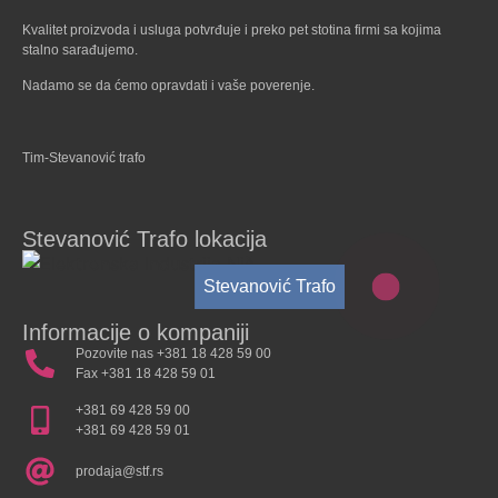
Kvalitet proizvoda i usluga potvrđuje i preko pet stotina firmi sa kojima
stalno sarađujemo.
Nadamo se da ćemo opravdati i vaše poverenje.
Tim-Stevanović trafo
Stevanović Trafo lokacija
Stevanović Trafo
Informacije o kompaniji
Pozovite nas +381 18 428 59 00
Fax +381 18 428 59 01
+381 69 428 59 00
+381 69 428 59 01
prodaja@stf.rs