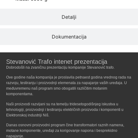
Detalji
Dokumentacija
Stevanović Trafo intenet prezentacija
Dobrodošli na zvaničnu prezentaciju kompanije Stevanović trafo.
Ove godine naša kompanija je proslavila petnaest godina vrednog rada na
razvoju, testiranju i proizvodnji elemenata za napajanje vaših uređaja. U
međuvremenu naš program smo obogatili različitim motanim
komponentama.
Naši proizvodi razvijani su na temelju tridesetogodišnjeg iskustva u
tehnologiji, proizvodnji i testiranju električnih proizvoda i komponenti u
Elektronskoj industriji Niš.
Danas osnovni proizvodni program čine transformatori raznih namena,
motane komponente, uređaji za korigovanje napona i besprekidno
napajanje.