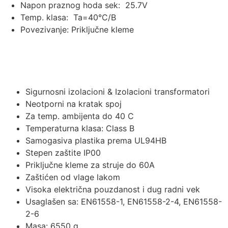
Napon praznog hoda sek: 25.7V
Temp. klasa: Ta=40°C/B
Povezivanje: Priključne kleme
Opis
Sigurnosni izolacioni & Izolacioni transformatori
Neotporni na kratak spoj
Za temp. ambijenta do 40 C
Temperaturna klasa: Class B
Samogasiva plastika prema UL94HB
Stepen zaštite IP00
Priključne kleme za struje do 60A
Zaštićen od vlage lakom
Visoka električna pouzdanost i dug radni vek
Usaglašen sa: EN61558-1, EN61558-2-4, EN61558-
2-6
Masa: 6550 g