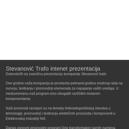
Stevanović Trafo intenet prezentacija
Dobrodošli na zvaničnu prezentaciju kompanije Stevanović trafo.
Ove godine naša kompanija je proslavila petnaest godina vrednog rada na
razvoju, testiranju i proizvodnji elemenata za napajanje vaših uređaja. U
međuvremenu naš program smo obogatili različitim motanim
komponentama.
Naši proizvodi razvijani su na temelju tridesetogodišnjeg iskustva u
tehnologiji, proizvodnji i testiranju električnih proizvoda i komponenti u
Elektronskoj industriji Niš.
Danas osnovni proizvodni program čine transformatori raznih namena,