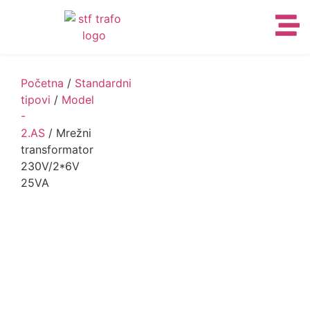
Početna
/
Standardni
tipovi
/
Model
-
2.AS
/ Mrežni
transformator
230V/2*6V
25VA