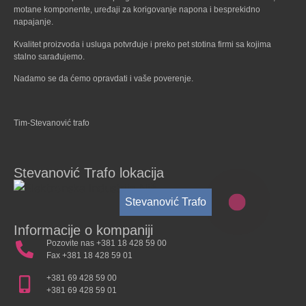
motane komponente, uređaji za korigovanje napona i besprekidno
napajanje.
Kvalitet proizvoda i usluga potvrđuje i preko pet stotina firmi sa kojima
stalno sarađujemo.
Nadamo se da ćemo opravdati i vaše poverenje.
Tim-Stevanović trafo
Stevanović Trafo lokacija
Stevanović Trafo
Informacije o kompaniji
Pozovite nas +381 18 428 59 00
Fax +381 18 428 59 01
+381 69 428 59 00
+381 69 428 59 01