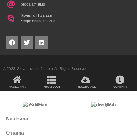
prodaja@stf.rs
Skype: stf-trafo.com
Skype online 08-20h
© 2023. Stevanovic trafo d.o.o. All Rights Reserved.
NASLOVNA
PROIZVODI
PREUZIMANJE
KONTAKT
Serbian
English
Naslovna
O nama