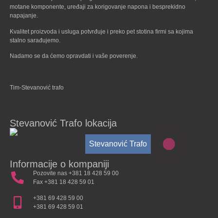
motane komponente, uređaji za korigovanje napona i besprekidno
napajanje.
Kvalitet proizvoda i usluga potvrđuje i preko pet stotina firmi sa kojima
stalno sarađujemo.
Nadamo se da ćemo opravdati i vaše poverenje.
Tim-Stevanović trafo
Stevanović Trafo lokacija
Stevanović Trafo
Informacije o kompaniji
Pozovite nas +381 18 428 59 00
Fax +381 18 428 59 01
+381 69 428 59 00
+381 69 428 59 01