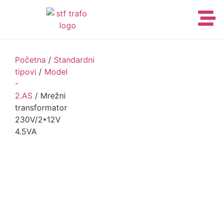
Početna
/
Standardni
tipovi
/
Model
-
2.AS
/ Mrežni
transformator
230V/2*12V
4.5VA