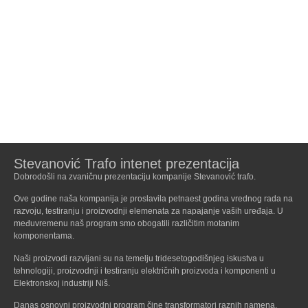
Stevanović Trafo intenet prezentacija
Dobrodošli na zvaničnu prezentaciju kompanije Stevanović trafo.
Ove godine naša kompanija je proslavila petnaest godina vrednog rada na
razvoju, testiranju i proizvodnji elemenata za napajanje vaših uređaja. U
međuvremenu naš program smo obogatili različitim motanim
komponentama.
Naši proizvodi razvijani su na temelju tridesetogodišnjeg iskustva u
tehnologiji, proizvodnji i testiranju električnih proizvoda i komponenti u
Elektronskoj industriji Niš.
Danas osnovni proizvodni program čine transformatori raznih namena,