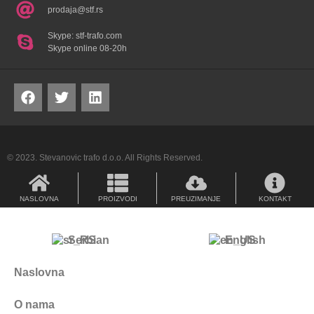
prodaja@stf.rs
Skype: stf-trafo.com
Skype online 08-20h
© 2023. Stevanovic trafo d.o.o. All Rights Reserved.
NASLOVNA
PROIZVODI
PREUZIMANJE
KONTAKT
Serbian
English
Naslovna
O nama