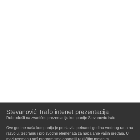
Stevanović Trafo intenet prezentacija
Dobrodošli na zvaničnu prezentaciju kompanije Stevanović trafo.
Ove godine naša kompanija je proslavila petnaest godina vrednog rada na
razvoju, testiranju i proizvodnji elemenata za napajanje vaših uređaja. U
međuvremenu naš program smo obogatili različitim motanim