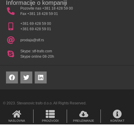
Informacije o kompaniji
Pozovite nas +381 18 428 59 00
Fax +381 18 428 59 01
+381 69 428 59 00
+381 69 428 59 01
prodaja@stf.rs
Skype: stf-trafo.com
Skype online 08-20h
© 2023. Stevanovic trafo d.o.o. All Rights Reserved.
NASLOVNA
PROIZVODI
PREUZIMANJE
KONTAKT