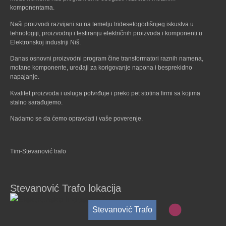
komponentama.
Naši proizvodi razvijani su na temelju tridesetogodišnjeg iskustva u
tehnologiji, proizvodnji i testiranju električnih proizvoda i komponenti u
Elektronskoj industriji Niš.
Danas osnovni proizvodni program čine transformatori raznih namena,
motane komponente, uređaji za korigovanje napona i besprekidno
napajanje.
Kvalitet proizvoda i usluga potvrđuje i preko pet stotina firmi sa kojima
stalno sarađujemo.
Nadamo se da ćemo opravdati i vaše poverenje.
Tim-Stevanović trafo
Stevanović Trafo lokacija
Stevanović Trafo