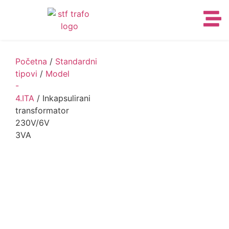
Početna
/
Standardni
tipovi
/
Model
-
4.ITA
/ Inkapsulirani
transformator
230V/6V
3VA