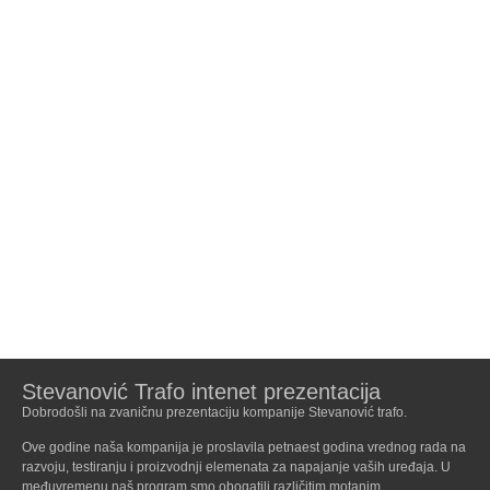
Stevanović Trafo intenet prezentacija
Dobrodošli na zvaničnu prezentaciju kompanije Stevanović trafo.
Ove godine naša kompanija je proslavila petnaest godina vrednog rada na
razvoju, testiranju i proizvodnji elemenata za napajanje vaših uređaja. U
međuvremenu naš program smo obogatili različitim motanim