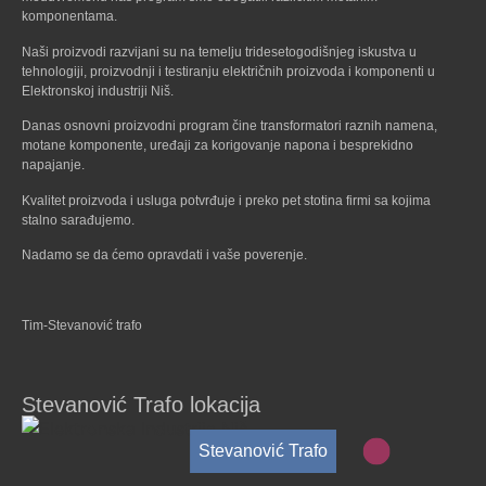
komponentama.
Naši proizvodi razvijani su na temelju tridesetogodišnjeg iskustva u
tehnologiji, proizvodnji i testiranju električnih proizvoda i komponenti u
Elektronskoj industriji Niš.
Danas osnovni proizvodni program čine transformatori raznih namena,
motane komponente, uređaji za korigovanje napona i besprekidno
napajanje.
Kvalitet proizvoda i usluga potvrđuje i preko pet stotina firmi sa kojima
stalno sarađujemo.
Nadamo se da ćemo opravdati i vaše poverenje.
Tim-Stevanović trafo
Stevanović Trafo lokacija
Stevanović Trafo