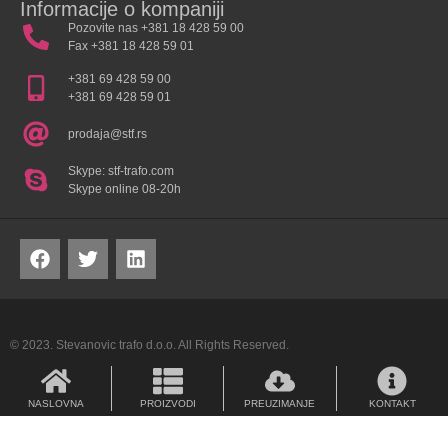
Informacije o kompaniji
Pozovite nas +381 18 428 59 00
Fax +381 18 428 59 01
+381 69 428 59 00
+381 69 428 59 01
prodaja@stf.rs
Skype: stf-trafo.com
Skype online 08-20h
© 2023. Stevanovic trafo d.o.o. All Rights Reserved.
NASLOVNA
PROIZVODI
PREUZIMANJE
KONTAKT