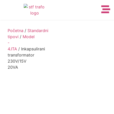
Početna
/
Standardni
tipovi
/
Model
-
4.ITA
/ Inkapsulirani
transformator
230V/15V
20VA