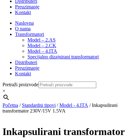
Distributeri
Preuzimanje
Kontakt
Naslovna
O nama
Transformatori
Model – 2.AS
Model – 2.CK
Model – 4.ITA
Specijalno dizajnirani transformatori
Distributeri
Preuzimanje
Kontakt
Pretraži proizvode
×
Početna
/
Standardni tipovi
/
Model - 4.ITA
/ Inkapsulirani
transformator 230V/15V 1.5VA
Inkapsulirani transformator