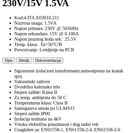
230V/15V 1.5VA
Kod:4.ITA.E03010.211
Nazivna snaga: 1.5VA
Napon primara: 230V @ 50/60Hz
Napon sekundara: 15V @ 0.100A
Napon praznog hoda sek: 25.5V
Temp. klasa: Ta=50°C/B
Povezivanje: Lemljenje na PCB
Opis
Detalji
Dokumentacija
Sigornosni izolacioni transformator,samootporan na kratak
spoj
Vakuumski zaliven
Dvodelno kalemsko telo
Stepen zaštite: Klasa II
Za temp. ambijenta do 50 C
Temperaturna klasa: Class B
Samogasiva smola po UL94VO
Stepen zaštite IP00
Izolacija testirana na 4kV
Visoka električna pouzdanost i dug radni vek
Usaglašen sa: EN61558-1, EN61558-2-4, EN61558-2-6