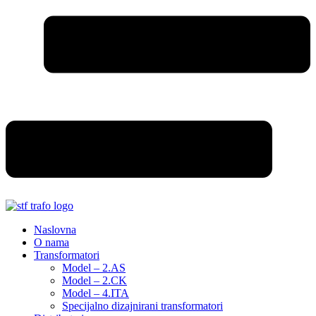
Naslovna
O nama
Transformatori
Model – 2.AS
Model – 2.CK
Model – 4.ITA
Specijalno dizajnirani transformatori