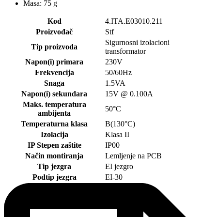
Masa: 75 g
Kod
4.ITA.E03010.211
Proizvođač
Stf
Sigurnosni izolacioni
Tip proizvoda
transformator
Napon(i) primara
230V
Frekvencija
50/60Hz
Snaga
1.5VA
Napon(i) sekundara
15V @ 0.100A
Maks. temperatura
50°C
ambijenta
Temperaturna klasa
B(130°C)
Izolacija
Klasa II
IP Stepen zaštite
IP00
Način montiranja
Lemljenje na PCB
Tip jezgra
EI jezgro
Podtip jezgra
EI-30